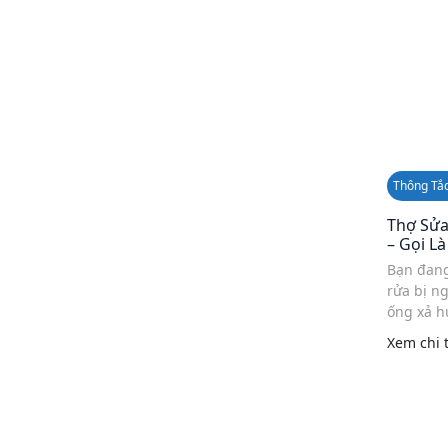
Thông Tắ
Thợ Sửa
– Gọi L
Bạn đang
rửa bị ng
ống xả h
nhịp sốn
Xem chi t
sửa chậu
sàng hỗ .