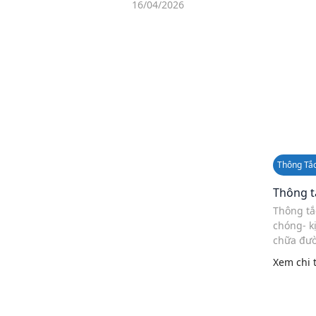
16/04/2026
Thông Tắ
Thông t
Thông tắ
chóng- kị
chữa đườ
nghẽn, t
Xem chi t
xuống chậ