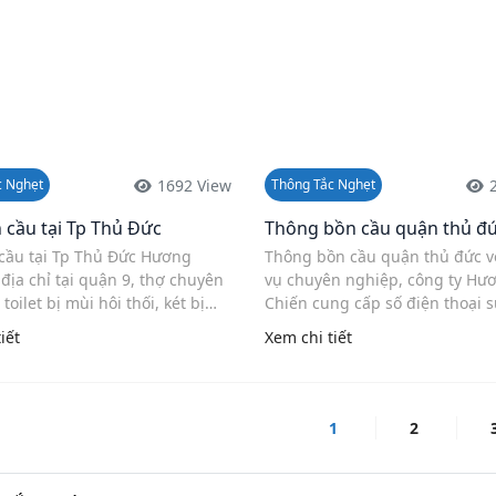
1692 View
c Nghẹt
Thông Tắc Nghẹt
 cầu tại Tp Thủ Đức
Thông bồn cầu quận thủ đ
cầu tại Tp Thủ Đức Hương
Thông bồn cầu quận thủ đức v
địa chỉ tại quận 9, thợ chuyên
vụ chuyên nghiệp, công ty Hư
toilet bị mùi hôi thối, két bị
Chiến cung cấp số điện thoại 
xả không trôi, vòi xịt rò rỉ, báo
toilet tắc nghẽn, xả không xuố
iết
Xem chi tiết
ao nhiêu tiền ...
yếu tại Tphcm
1
2