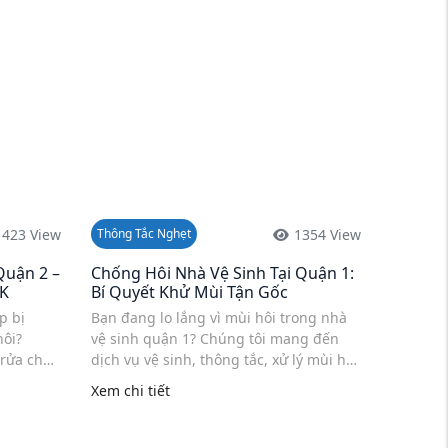
1423 View
1354 View
Thông Tắc Nghẹt
Quận 2 –
Chống Hôi Nhà Vệ Sinh Tại Quận 1:
0K
Bí Quyết Khử Mùi Tận Gốc
p bị
Bạn đang lo lắng vì mùi hôi trong nhà
hôi?
vệ sinh quận 1? Chúng tôi mang đến
 rửa chén
dịch vụ vệ sinh, thông tắc, xử lý mùi hôi
nơi.
toilet quận 1, khử mùi hôi bồn cầu quận
Xem chi tiết
cố liên
1 với thiết bị hiện đại và đội ngũ ...