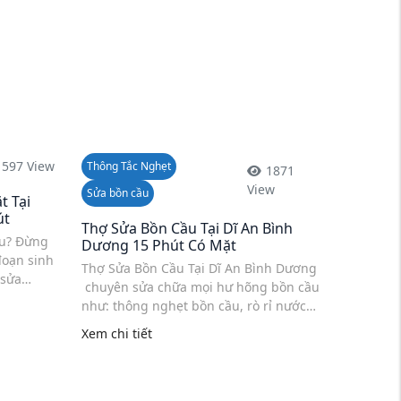
1597 View
Thông Tắc Nghẹt
1871
View
Sửa bồn cầu
t Tại
út
Thợ Sửa Bồn Cầu Tại Dĩ An Bình
ếu? Đừng
Dương 15 Phút Có Mặt
đoạn sinh
Thợ Sửa Bồn Cầu Tại Dĩ An Bình Dương
 sửa
chuyên sửa chữa mọi hư hõng bồn cầu
trợ nhanh
như: thông nghẹt bồn cầu, rò rỉ nước
ường gặp
bồn cầu, nhấn không xả, gãy cần gạt,
Xem chi tiết
thay phao, thay dây cấp nước, ...