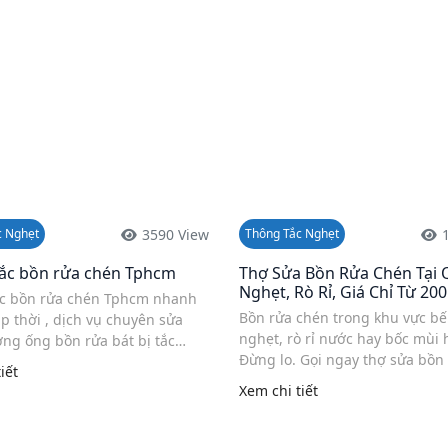
3590 View
c Nghẹt
Thông Tắc Nghẹt
ắc bồn rửa chén Tphcm
Thợ Sửa Bồn Rửa Chén Tại 
Nghẹt, Rò Rỉ, Giá Chỉ Từ 20
c bồn rửa chén Tphcm nhanh
Bồn rửa chén trong khu vực bế
p thời , dịch vụ chuyên sửa
nghẹt, rò rỉ nước hay bốc mùi 
ng ống bồn rửa bát bị tắc
Đừng lo. Gọi ngay thợ sửa bồn
ại sao xả không xuống nước,
iết
tại Quận 2 để được hỗ trợ tận 
m, yếu ở quận 1, 2, 3, 4, 5, ...
Xem chi tiết
Chúng tôi chuyên xử lý mọi sự 
quan đến ống ...