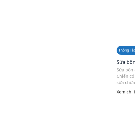
Thông Tắ
Sửa bồn
Sửa bồn 
Chiến có 
sữa chữa 
hết nước 
Xem chi t
giá hết b