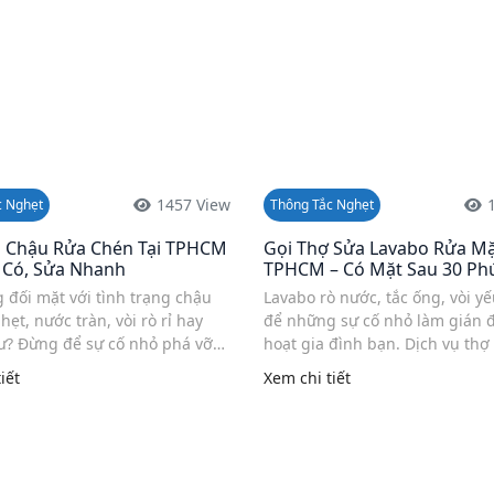
1457 View
c Nghẹt
Thông Tắc Nghẹt
 Chậu Rửa Chén Tại TPHCM
Gọi Thợ Sửa Lavabo Rửa Mặ
à Có, Sửa Nhanh
TPHCM – Có Mặt Sau 30 Ph
 đối mặt với tình trạng chậu
Lavabo rò nước, tắc ống, vòi y
hẹt, nước tràn, vòi rò rỉ hay
để những sự cố nhỏ làm gián 
ư? Đừng để sự cố nhỏ phá vỡ
hoạt gia đình bạn. Dịch vụ thợ
g gia đình bạn. Dịch vụ thợ
lavabo rửa mặt tại TPHCM hỗ 
iết
Xem chi tiết
 rửa chén tại TP.HCM luôn sẵn
chóng tại nhà, xử lý các lỗi th
..
như ...