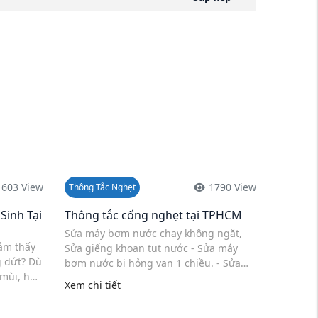
1603 View
1790 View
Thông Tắc Nghẹt
Sinh Tại
Thông tắc cống nghẹt tại TPHCM
Sửa máy bơm nước chạy không ngăt,
ảm thấy
Sửa giếng khoan tụt nước - Sửa máy
g dứt? Dù
bơm nước bị hỏng van 1 chiều. - Sửa
 mùi, hay
máy bơm nước bị hỏng rơ - le ở loại
Xem chi tiết
i mang
bơm áp lực. - Sửa máy bơm nước bị
 sinh ...
hỏng ...