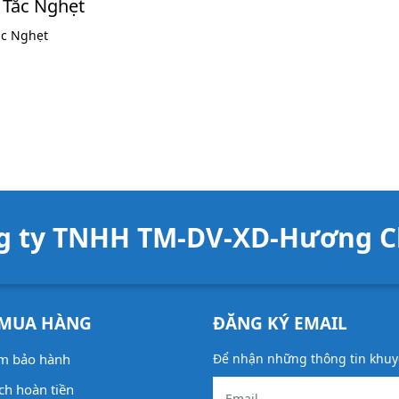
 Tắc Nghẹt
ắc Nghẹt
ng ty TNHH TM-DV-XD-Hương Ch
 MUA HÀNG
ĐĂNG KÝ EMAIL
âm bảo hành
Để nhận những thông tin khuy
ch hoàn tiền