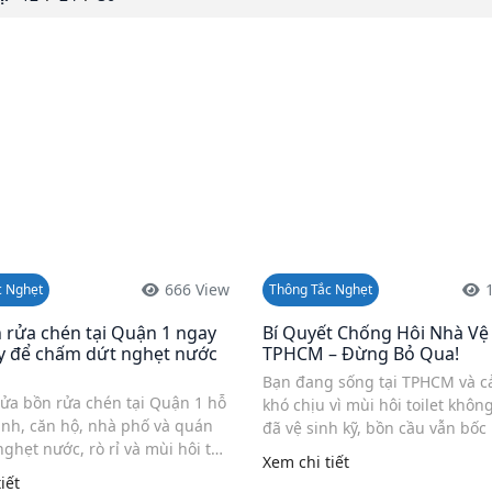
666 View
c Nghẹt
Thông Tắc Nghẹt
 rửa chén tại Quận 1 ngay
Bí Quyết Chống Hôi Nhà Vệ 
 để chấm dứt nghẹt nước
TPHCM – Đừng Bỏ Qua!
Bạn đang sống tại TPHCM và c
sửa bồn rửa chén tại Quận 1 hỗ
khó chịu vì mùi hôi toilet khôn
đình, căn hộ, nhà phố và quán
đã vệ sinh kỹ, bồn cầu vẫn bốc
nghẹt nước, rò rỉ và mùi hôi từ
thoát sàn bốc khí lạ? Chúng tô
Xem chi tiết
...
đến giải pháp chống hôi nhà vệ
iết