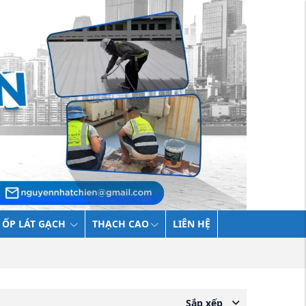
 ỐP LÁT GẠCH
THẠCH CAO
LIÊN HỆ
Sắp xếp