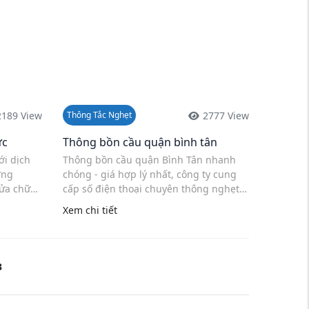
2189 View
2777 View
Thông Tắc Nghẹt
ức
Thông bồn cầu quận bình tân
ới dịch
Thông bồn cầu quận Bình Tân nhanh
ơng
chóng - giá hợp lý nhất, công ty cung
sửa chữa
cấp số điện thoại chuyên thông nghẹt
ng nước,
tại Tphcm, sửa chữa bồn cầu xả không
Xem chi tiết
xuống nước, yếu, không trôi giấy ...
3