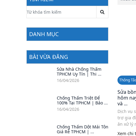
DANH MỤC
BÀI VỪA ĐĂNG
Sửa Nhà Chống Thấm
TPHCM Uy Tín | Thi ...
Thông Tắ
16/04/2026
Sửa bồn
hôm nay
Chống Thấm Triệt Để
100% Tại TPHCM | Bảo ...
và ...
16/04/2026
Dịch vụ 
trợ gia 
ăn xử lý 
Chống Thấm Dột Mái Tôn
hệ thống 
Giá Rẻ TPHCM | ...
Xem chi t