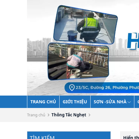
TRANG CHỦ
GIỚI THIỆU
SƠN -SỬA NHÀ
Trang chủ
Thông Tắc Nghẹt
TÌM KIẾM
Hiển th