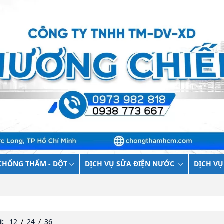
CHỐNG THẤM - DỘT
DỊCH VỤ SỬA ĐIỆN NƯỚC
DỊCH VỤ
ị:
12
/
24
/
36