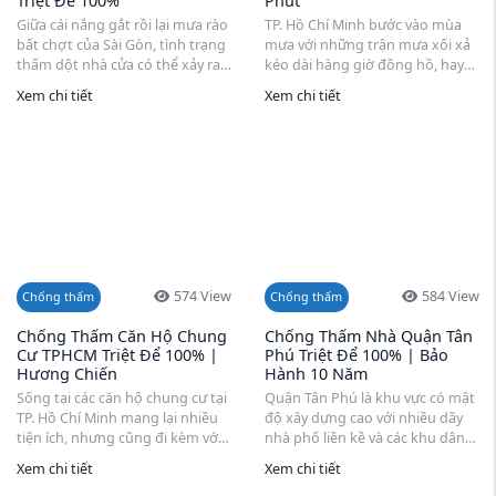
Triệt Để 100%
Phút
Giữa cái nắng gắt rồi lại mưa rào
TP. Hồ Chí Minh bước vào mùa
bất chợt của Sài Gòn, tình trạng
mưa với những trận mưa xối xả
thấm dột nhà cửa có thể xảy ra
kéo dài hàng giờ đồng hồ, hay
bất cứ lúc nào. Một vết nứt nhỏ
những đợt triều cường dâng
Xem chi tiết
Xem chi tiết
...
cao khiến nhiều ngôi ...
574 View
584 View
Chống thấm
Chống thấm
Chống Thấm Căn Hộ Chung
Chống Thấm Nhà Quận Tân
Cư TPHCM Triệt Để 100% |
Phú Triệt Để 100% | Bảo
Hương Chiến
Hành 10 Năm
Sống tại các căn hộ chung cư tại
Quận Tân Phú là khu vực có mật
TP. Hồ Chí Minh mang lại nhiều
độ xây dựng cao với nhiều dãy
tiện ích, nhưng cũng đi kèm với
nhà phố liền kề và các khu dân
nỗi lo về thấm dột. Đặc thù của
cư mới. Tuy nhiên, tình ...
Xem chi tiết
Xem chi tiết
chung cư là hệ thống cấp ...