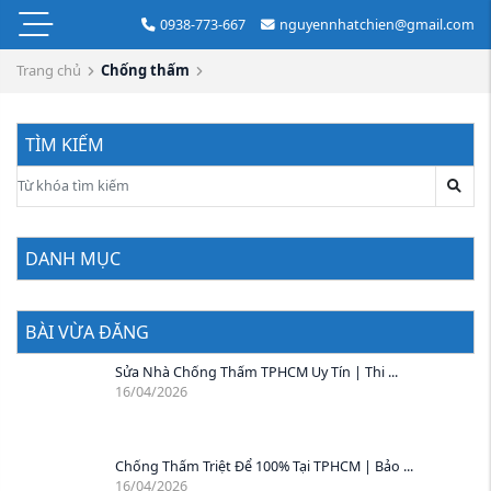
0938-773-667
nguyennhatchien@gmail.com
Trang chủ
Chống thấm
TÌM KIẾM
DANH MỤC
BÀI VỪA ĐĂNG
Sửa Nhà Chống Thấm TPHCM Uy Tín | Thi ...
16/04/2026
Chống Thấm Triệt Để 100% Tại TPHCM | Bảo ...
16/04/2026