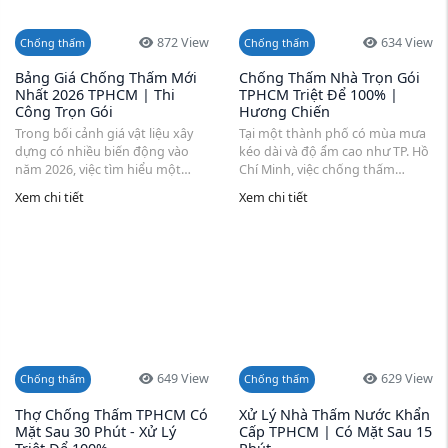
872 View
634 View
Chống thấm
Chống thấm
Bảng Giá Chống Thấm Mới
Chống Thấm Nhà Trọn Gói
Nhất 2026 TPHCM | Thi
TPHCM Triệt Để 100% |
Công Trọn Gói
Hương Chiến
Trong bối cảnh giá vật liệu xây
Tại một thành phố có mùa mưa
dựng có nhiều biến động vào
kéo dài và độ ẩm cao như TP. Hồ
năm 2026, việc tìm hiểu một
Chí Minh, việc chống thấm
bảng giá chống thấm mới nhất
không chỉ đơn giản là xử lý một
Xem chi tiết
Xem chi tiết
2026 TPHCM là điều cần thiết ...
vết nứt ...
649 View
629 View
Chống thấm
Chống thấm
Thợ Chống Thấm TPHCM Có
Xử Lý Nhà Thấm Nước Khẩn
Mặt Sau 30 Phút - Xử Lý
Cấp TPHCM | Có Mặt Sau 15