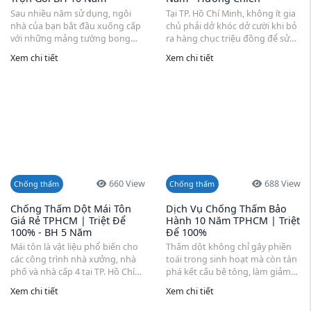
Sau nhiều năm sử dụng, ngôi
Tại TP. Hồ Chí Minh, không ít gia
nhà của bạn bắt đầu xuống cấp
chủ phải dở khóc dở cười khi bỏ
với những mảng tường bong
ra hàng chục triệu đồng để sửa
tróc, trần nhà ố vàng và ẩm mốc
chữa nhưng chỉ sau một mùa
Xem chi tiết
Xem chi tiết
bốc mùi khó chịu. Việc ...
mưa, tình trạng thấm ...
660 View
688 View
Chống thấm
Chống thấm
Chống Thấm Dột Mái Tôn
Dịch Vụ Chống Thấm Bảo
Giá Rẻ TPHCM | Triệt Để
Hành 10 Năm TPHCM | Triệt
100% - BH 5 Năm
Để 100%
Mái tôn là vật liệu phổ biến cho
Thấm dột không chỉ gây phiền
các công trình nhà xưởng, nhà
toái trong sinh hoạt mà còn tàn
phố và nhà cấp 4 tại TP. Hồ Chí
phá kết cấu bê tông, làm giảm
Minh. Tuy nhiên, ...
tuổi thọ công trình ...
Xem chi tiết
Xem chi tiết