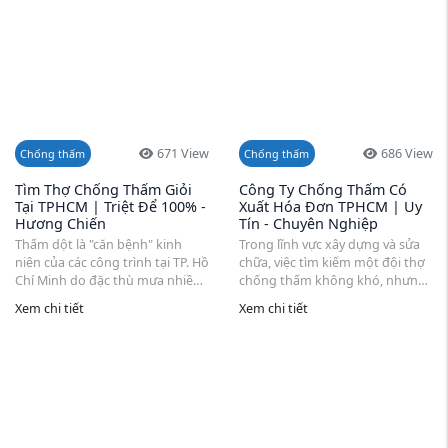
671 View
686 View
Chống thấm
Chống thấm
Tìm Thợ Chống Thấm Giỏi
Công Ty Chống Thấm Có
Tại TPHCM | Triệt Để 100% -
Xuất Hóa Đơn TPHCM | Uy
Hương Chiến
Tín - Chuyên Nghiệp
Thấm dột là "căn bệnh" kinh
Trong lĩnh vực xây dựng và sửa
niên của các công trình tại TP. Hồ
chữa, việc tìm kiếm một đội thợ
Chí Minh do đặc thù mưa nhiều
chống thấm không khó, nhưng
và độ ẩm cao. Tuy nhiên, việc tìm
để tìm được một công ty chống
Xem chi tiết
Xem chi tiết
...
thấm có xuất ...