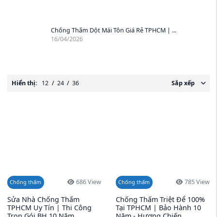
Chống Thấm Dột Mái Tôn Giá Rẻ TPHCM | ...
16/04/2026
Hiển thị:
12
/
24
/
36
Sắp xếp
686 View
785 View
Chống thấm
Chống thấm
Sửa Nhà Chống Thấm
Chống Thấm Triệt Để 100%
TPHCM Uy Tín | Thi Công
Tại TPHCM | Bảo Hành 10
Trọn Gói BH 10 Năm
Năm - Hương Chiến