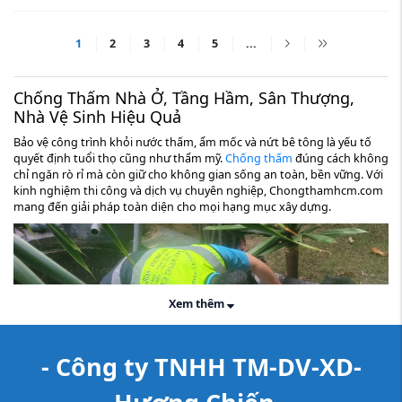
1
2
3
4
5
...
Chống Thấm Nhà Ở, Tầng Hầm, Sân Thượng,
Nhà Vệ Sinh Hiệu Quả
Bảo vệ công trình khỏi nước thấm, ẩm mốc và nứt bê tông là yếu tố
quyết định tuổi thọ cũng như thẩm mỹ.
Chống thấm
đúng cách không
chỉ ngăn rò rỉ mà còn giữ cho không gian sống an toàn, bền vững. Với
kinh nghiệm thi công và dịch vụ chuyên nghiệp, Chongthamhcm.com
mang đến giải pháp toàn diện cho mọi hạng mục xây dựng.
Xem thêm
- Công ty TNHH TM-DV-XD-